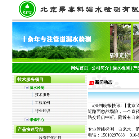
网站首页
|
公司简介
|
漏水检测
|
产
技术服务项目
新闻动态
漏水检测
｜
技术服务
｜
工程案例
#法制晚报快讯#【北京又
｜
行业知识
近路面忽然塌陷，一个直径
路交通仍中断。附近有自
维修中心
专业管线探测，自来水、
产品快速导航
电话：15010297688 010-8
没有任何栏目